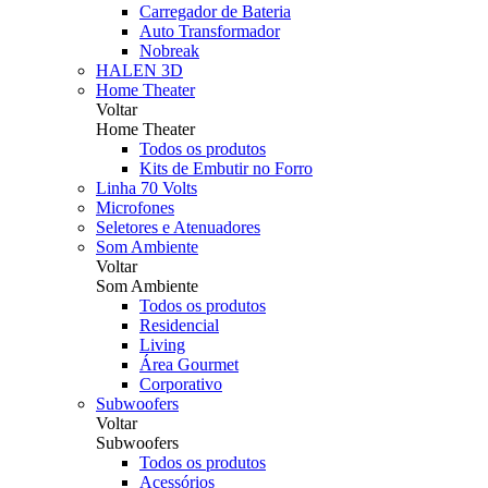
Carregador de Bateria
Auto Transformador
Nobreak
HALEN 3D
Home Theater
Voltar
Home Theater
Todos os produtos
Kits de Embutir no Forro
Linha 70 Volts
Microfones
Seletores e Atenuadores
Som Ambiente
Voltar
Som Ambiente
Todos os produtos
Residencial
Living
Área Gourmet
Corporativo
Subwoofers
Voltar
Subwoofers
Todos os produtos
Acessórios