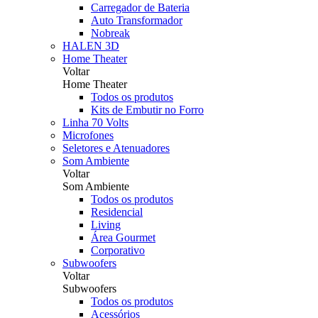
Carregador de Bateria
Auto Transformador
Nobreak
HALEN 3D
Home Theater
Voltar
Home Theater
Todos os produtos
Kits de Embutir no Forro
Linha 70 Volts
Microfones
Seletores e Atenuadores
Som Ambiente
Voltar
Som Ambiente
Todos os produtos
Residencial
Living
Área Gourmet
Corporativo
Subwoofers
Voltar
Subwoofers
Todos os produtos
Acessórios