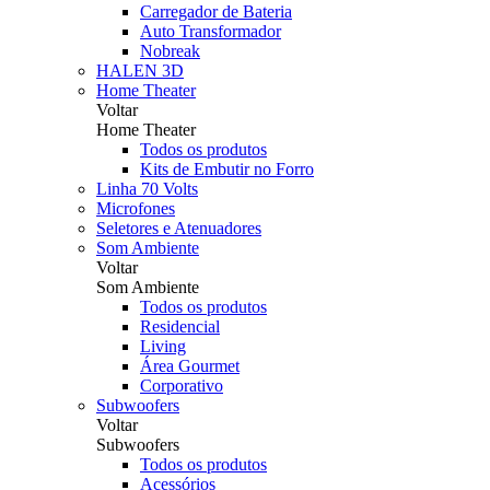
Carregador de Bateria
Auto Transformador
Nobreak
HALEN 3D
Home Theater
Voltar
Home Theater
Todos os produtos
Kits de Embutir no Forro
Linha 70 Volts
Microfones
Seletores e Atenuadores
Som Ambiente
Voltar
Som Ambiente
Todos os produtos
Residencial
Living
Área Gourmet
Corporativo
Subwoofers
Voltar
Subwoofers
Todos os produtos
Acessórios