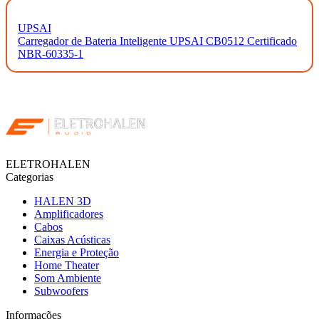
UPSAI
Carregador de Bateria Inteligente UPSAI CB0512 Certificado
NBR-60335-1
ELETROHALEN
Categorias
HALEN 3D
Amplificadores
Cabos
Caixas Acústicas
Energia e Proteção
Home Theater
Som Ambiente
Subwoofers
Informações