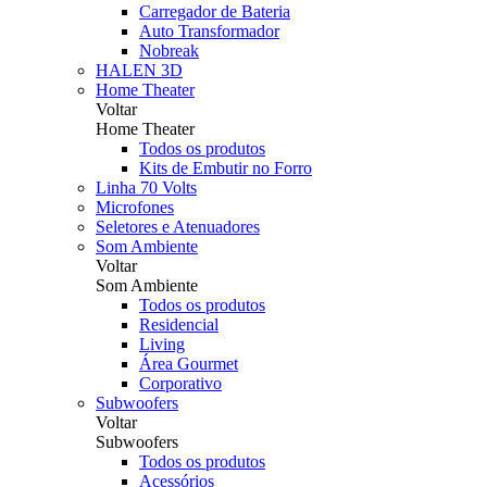
Carregador de Bateria
Auto Transformador
Nobreak
HALEN 3D
Home Theater
Voltar
Home Theater
Todos os produtos
Kits de Embutir no Forro
Linha 70 Volts
Microfones
Seletores e Atenuadores
Som Ambiente
Voltar
Som Ambiente
Todos os produtos
Residencial
Living
Área Gourmet
Corporativo
Subwoofers
Voltar
Subwoofers
Todos os produtos
Acessórios