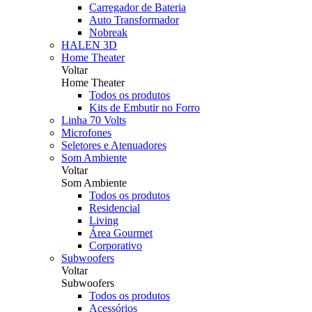
Carregador de Bateria
Auto Transformador
Nobreak
HALEN 3D
Home Theater
Voltar
Home Theater
Todos os produtos
Kits de Embutir no Forro
Linha 70 Volts
Microfones
Seletores e Atenuadores
Som Ambiente
Voltar
Som Ambiente
Todos os produtos
Residencial
Living
Área Gourmet
Corporativo
Subwoofers
Voltar
Subwoofers
Todos os produtos
Acessórios