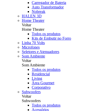
Carregador de Bateria
Auto Transformador
Nobreak
HALEN 3D
Home Theater
Voltar
Home Theater
Todos os produtos
Kits de Embutir no Forro
Linha 70 Volts
Microfones
Seletores e Atenuadores
Som Ambiente
Voltar
Som Ambiente
Todos os produtos
Residencial
Living
Área Gourmet
Corporativo
Subwoofers
Voltar
Subwoofers
Todos os produtos
Acessórios